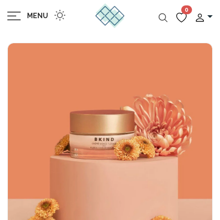
0
MENU