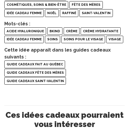
COSMÉTIQUES, SOINS & BIEN-ÊTRE
FÊTE DES MÈRES
IDÉE CADEAU FEMME
NOËL
RAFFINÉ
SAINT-VALENTIN
Mots-clés :
ACIDE HYALURONIQUE
BKIND
CRÈME
CRÈME HYDRATANTE
IDÉE CADEAU FEMME
SOINS
SOINS POUR LE VISAGE
VISAGE
Cette idée apparaît dans les guides cadeaux
suivants :
GUIDE CADEAUX FAIT AU QUÉBEC
GUIDE CADEAUX FÊTE DES MÈRES
GUIDE CADEAUX SAINT-VALENTIN
Ces idées cadeaux pourraient
vous intéresser