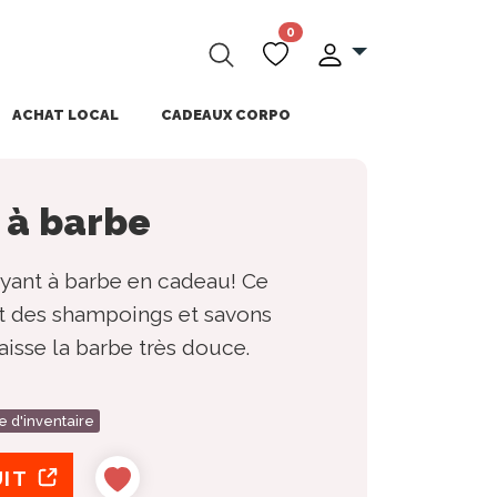
0
ACHAT LOCAL
CADEAUX CORPO
 à barbe
oyant à barbe en cadeau! Ce
nt des shampoings et savons
laisse la barbe très douce.
e d'inventaire
UIT