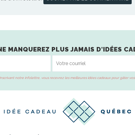
NE MANQUEREZ PLUS JAMAIS D'IDÉES CA
inscrivant notre infolettre, vous recevrez les meilleures idées cadeaux pour gâter vos