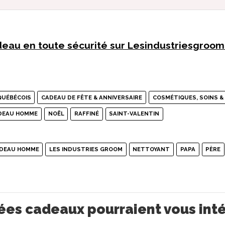
eau en toute sécurité sur Lesindustriesgroo
QUÉBÉCOIS
CADEAU DE FÊTE & ANNIVERSAIRE
COSMÉTIQUES, SOINS &
ADEAU HOMME
NOËL
RAFFINÉ
SAINT-VALENTIN
ADEAU HOMME
LES INDUSTRIES GROOM
NETTOYANT
PAPA
PÈRE
ées cadeaux pourraient vous int