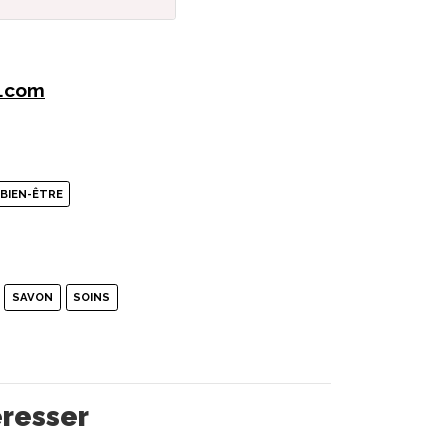
m.com
 BIEN-ÊTRE
SAVON
SOINS
éresser