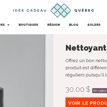
DES
BOUTIQUES
RÉGION
BLOG
SOLDES
Nettoyant
Offrez un bon nett
produit est différe
réguliers puisqu'il 
30,00 $
En ruptur
VOIR LE PROD