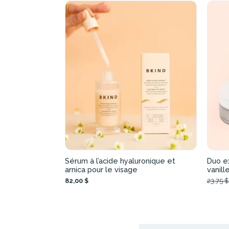
Sérum à l’acide hyaluronique et
Duo ex
arnica pour le visage
vanill
82,00 $
23,75 $