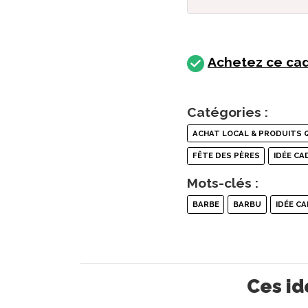
Achetez ce cad
Catégories :
ACHAT LOCAL & PRODUITS 
FÊTE DES PÈRES
IDÉE C
Mots-clés :
BARBE
BARBU
IDÉE C
Ces id