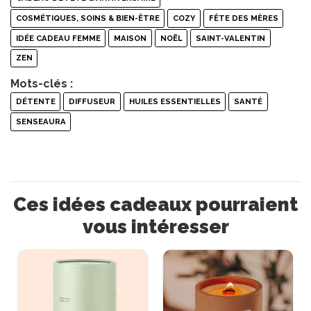
COSMÉTIQUES, SOINS & BIEN-ÊTRE
COZY
FÊTE DES MÈRES
IDÉE CADEAU FEMME
MAISON
NOËL
SAINT-VALENTIN
ZEN
Mots-clés :
DÉTENTE
DIFFUSEUR
HUILES ESSENTIELLES
SANTÉ
SENSEAURA
Ces idées cadeaux pourraient
vous intéresser