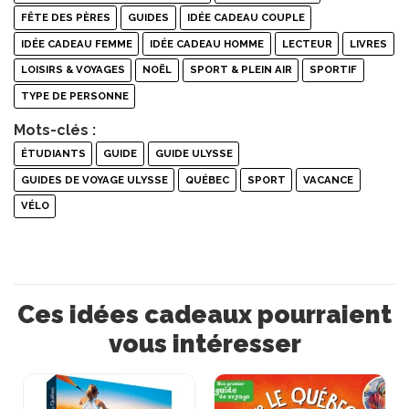
FÊTE DES PÈRES
GUIDES
IDÉE CADEAU COUPLE
IDÉE CADEAU FEMME
IDÉE CADEAU HOMME
LECTEUR
LIVRES
LOISIRS & VOYAGES
NOËL
SPORT & PLEIN AIR
SPORTIF
TYPE DE PERSONNE
Mots-clés :
ÉTUDIANTS
GUIDE
GUIDE ULYSSE
GUIDES DE VOYAGE ULYSSE
QUÉBEC
SPORT
VACANCE
VÉLO
Ces idées cadeaux pourraient
vous intéresser