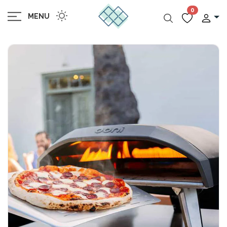
0
MENU