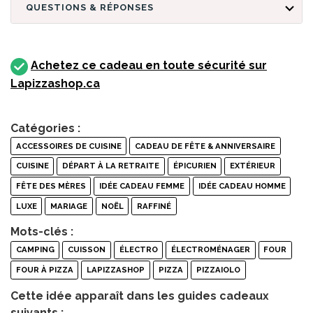
QUESTIONS & RÉPONSES
Achetez ce cadeau en toute sécurité sur
Lapizzashop.ca
Catégories :
ACCESSOIRES DE CUISINE
CADEAU DE FÊTE & ANNIVERSAIRE
CUISINE
DÉPART À LA RETRAITE
ÉPICURIEN
EXTÉRIEUR
FÊTE DES MÈRES
IDÉE CADEAU FEMME
IDÉE CADEAU HOMME
LUXE
MARIAGE
NOËL
RAFFINÉ
Mots-clés :
CAMPING
CUISSON
ÉLECTRO
ÉLECTROMÉNAGER
FOUR
FOUR À PIZZA
LAPIZZASHOP
PIZZA
PIZZAIOLO
Cette idée apparaît dans les guides cadeaux
suivants :