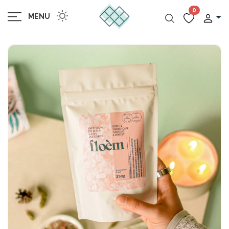
0
MENU