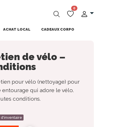
0
ACHAT LOCAL
CADEAUX CORPO
etien de vélo –
nditions
retien pour vélo (nettoyage) pour
e entourage qui adore le vélo.
outes conditions.
 d'inventaire