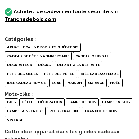
Achetez ce cadeau en toute sécurité sur
Tranchedebois.com
Catégories :
ACHAT LOCAL & PRODUITS QUÉBÉCOIS
CADEAU DE FÊTE & ANNIVERSAIRE
CADEAU ORIGINAL
DÉCORATEUR
DÉCOS
DÉPART À LA RETRAITE
FÊTE DES MÈRES
FÊTE DES PÈRES
IDÉE CADEAU FEMME
IDÉE CADEAU HOMME
LUXE
MAISON
MARIAGE
NOËL
Mots-clés :
BOIS
DÉCO
DÉCORATION
LAMPE DE BOIS
LAMPE EN BOIS
LAMPE SUSPENDUE
RÉCUPÉRATION
TRANCHE DE BOIS
VINTAGE
Cette idée apparaît dans les guides cadeaux