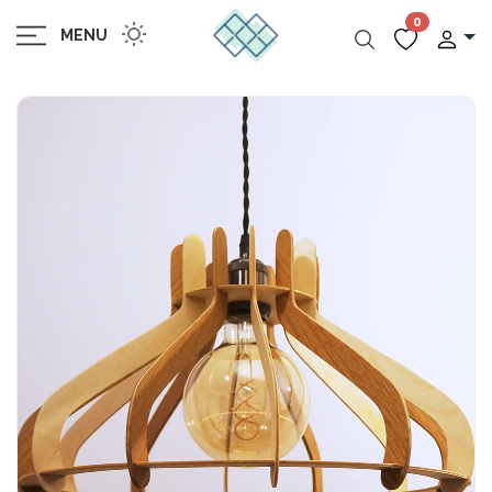
0
MENU