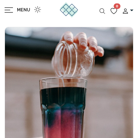
0
MENU