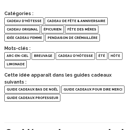
Catégories :
CADEAU D'HÔTESSE
CADEAU DE FÊTE & ANNIVERSAIRE
CADEAU ORIGINAL
ÉPICURIEN
FÊTE DES MÈRES
IDÉE CADEAU FEMME
PENDAISON DE CRÉMAILLÈRE
Mots-clés :
ARC-EN-CIEL
BREUVAGE
CADEAU D'HÔTESSE
ÉTÉ
HÔTE
LIMONADE
Cette idée apparaît dans les guides cadeaux
suivants :
GUIDE CADEAUX BAS DE NOËL
GUIDE CADEAUX POUR DIRE MERCI
GUIDE CADEAUX PROFESSEUR