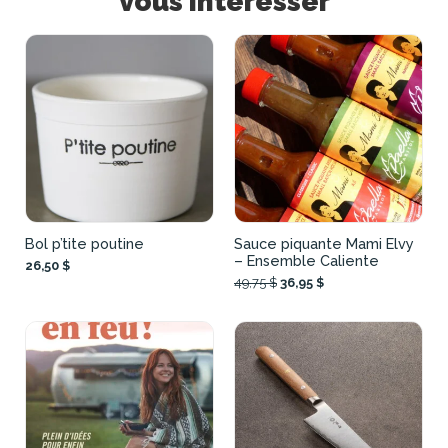
vous intéresser
Bol p’tite poutine
Sauce piquante Mami Elvy
– Ensemble Caliente
26,50 $
49,75 $
36,95 $