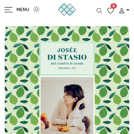
0
MENU