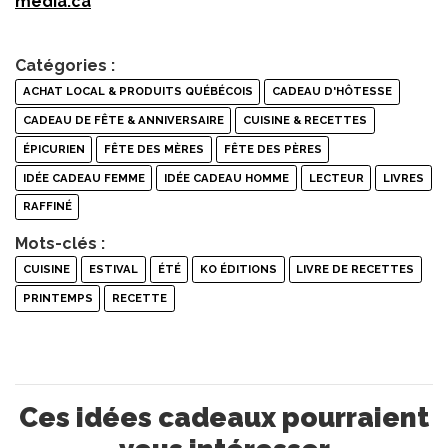
media.ca
Catégories :
ACHAT LOCAL & PRODUITS QUÉBÉCOIS
CADEAU D'HÔTESSE
CADEAU DE FÊTE & ANNIVERSAIRE
CUISINE & RECETTES
ÉPICURIEN
FÊTE DES MÈRES
FÊTE DES PÈRES
IDÉE CADEAU FEMME
IDÉE CADEAU HOMME
LECTEUR
LIVRES
RAFFINÉ
Mots-clés :
CUISINE
ESTIVAL
ÉTÉ
KO ÉDITIONS
LIVRE DE RECETTES
PRINTEMPS
RECETTE
Ces idées cadeaux pourraient