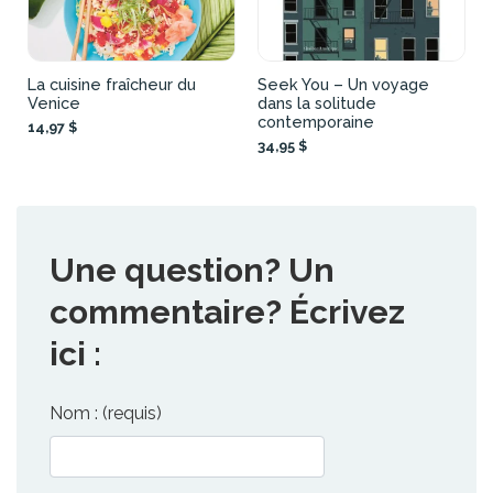
La cuisine fraîcheur du
Seek You – Un voyage
Venice
dans la solitude
contemporaine
14,97 $
34,95 $
Une question? Un
commentaire? Écrivez
ici :
Nom : (requis)