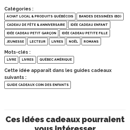
Catégories :
ACHAT LOCAL & PRODUITS QUÉBÉCOIS
BANDES DESSINÉES (BD)
CADEAU DE FÊTE & ANNIVERSAIRE
IDÉE CADEAU ENFANT
IDÉE CADEAU PETIT GARÇON
IDÉE CADEAU PETITE FILLE
JEUNESSE
LECTEUR
LIVRES
NOËL
ROMANS
Mots-clés :
LIVRE
LIVRES
QUÉBEC AMÉRIQUE
Cette idée apparaît dans les guides cadeaux
suivants :
GUIDE CADEAUX COIN DES ENFANTS
Ces idées cadeaux pourraient
vous intéresser