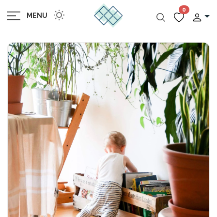
0
MENU