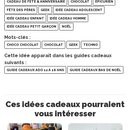
CADEAU DE FÊTE & ANNIVERSAIRE
CHOCOLAT
ÉPICURIEN
FÊTE DES PÈRES
GEEK
IDÉE CADEAU ADOLESCENT
IDÉE CADEAU ENFANT
IDÉE CADEAU HOMME
IDÉE CADEAU PETIT GARÇON
NOËL
Mots-clés :
CHOCO CHOCOLAT
CHOCOLAT
GEEK
TECHNO
Cette idée apparaît dans les guides cadeaux
suivants :
GUIDE CADEAUX ADO 12 À 16 ANS
GUIDE CADEAUX BAS DE NOËL
Ces idées cadeaux pourraient
vous intéresser