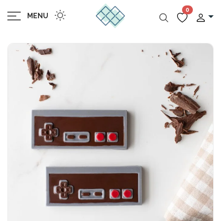
0
MENU