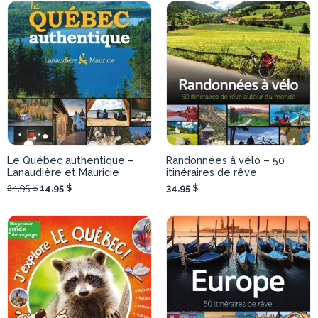
Le Québec authentique –
Randonnées à vélo – 50
Lanaudière et Mauricie
itinéraires de rêve
24,95 $
14,95 $
34,95 $