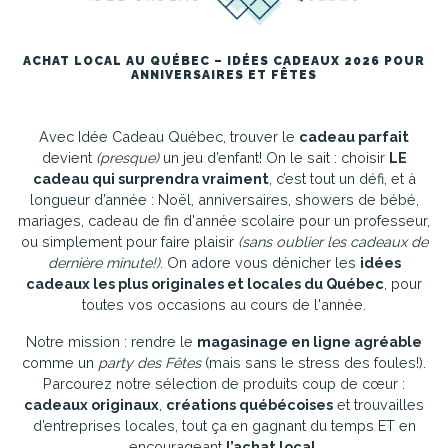
ACHAT LOCAL AU QUÉBEC – IDÉES CADEAUX 2026 POUR
ANNIVERSAIRES ET FÊTES
Avec Idée Cadeau Québec, trouver le
cadeau parfait
devient
(presque)
un jeu d’enfant! On le sait : choisir
LE
cadeau qui surprendra vraiment
, c’est tout un défi, et à
longueur d’année : Noël, anniversaires, showers de bébé,
mariages, cadeau de fin d'année scolaire pour un professeur,
ou simplement pour faire plaisir
(sans oublier les cadeaux de
dernière minute!)
. On adore vous dénicher les
idées
cadeaux les plus originales et locales du Québec
, pour
toutes vos occasions au cours de l'année.
Notre mission : rendre le
magasinage en ligne agréable
comme un
party des Fêtes
(mais sans le stress des foules!).
Parcourez notre sélection de produits coup de cœur :
cadeaux originaux
,
créations québécoises
et trouvailles
d’entreprises locales, tout ça en gagnant du temps ET en
encourageant
l’achat local
.