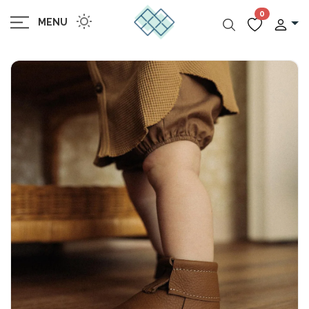
0
MENU