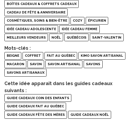
BOÎTES CADEAUX & COFFRETS CADEAUX
CADEAU DE FÊTE & ANNIVERSAIRE
COSMÉTIQUES, SOINS & BIEN-ÊTRE
COZY
ÉPICURIEN
IDÉE CADEAU ADOLESCENTE
IDÉE CADEAU FEMME
MEILLEURS VENDEURS
NOËL
QUÉBÉCOIS
SAINT-VALENTIN
Mots-clés :
BEIGNE
COFFRET
FAIT AU QUÉBEC
KIMO SAVON ARTISANAL
MACARON
SAVON
SAVON ARTISANAL
SAVONS
SAVONS ARTISANAUX
Cette idée apparaît dans les guides cadeaux
suivants :
GUIDE CADEAUX COIN DES ENFANTS
GUIDE CADEAUX FAIT AU QUÉBEC
GUIDE CADEAUX FÊTE DES MÈRES
GUIDE CADEAUX NOËL