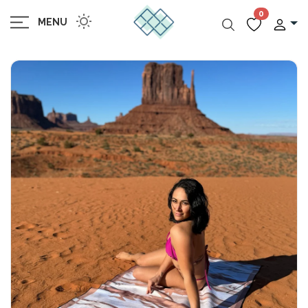
0
MENU