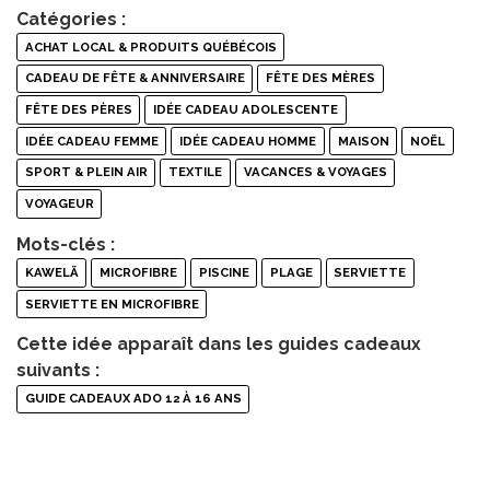
Catégories :
ACHAT LOCAL & PRODUITS QUÉBÉCOIS
CADEAU DE FÊTE & ANNIVERSAIRE
FÊTE DES MÈRES
FÊTE DES PÈRES
IDÉE CADEAU ADOLESCENTE
IDÉE CADEAU FEMME
IDÉE CADEAU HOMME
MAISON
NOËL
SPORT & PLEIN AIR
TEXTILE
VACANCES & VOYAGES
VOYAGEUR
Mots-clés :
KAWELÄ
MICROFIBRE
PISCINE
PLAGE
SERVIETTE
SERVIETTE EN MICROFIBRE
Cette idée apparaît dans les guides cadeaux
suivants :
GUIDE CADEAUX ADO 12 À 16 ANS