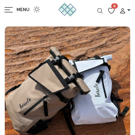
0
MENU