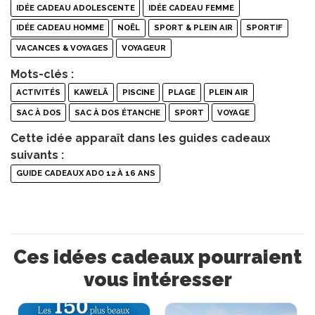
IDÉE CADEAU ADOLESCENTE
IDÉE CADEAU FEMME
IDÉE CADEAU HOMME
NOËL
SPORT & PLEIN AIR
SPORTIF
VACANCES & VOYAGES
VOYAGEUR
Mots-clés :
ACTIVITÉS
KAWELÄ
PISCINE
PLAGE
PLEIN AIR
SAC À DOS
SAC À DOS ÉTANCHE
SPORT
VOYAGE
Cette idée apparaît dans les guides cadeaux
suivants :
GUIDE CADEAUX ADO 12 À 16 ANS
Ces idées cadeaux pourraient
vous intéresser