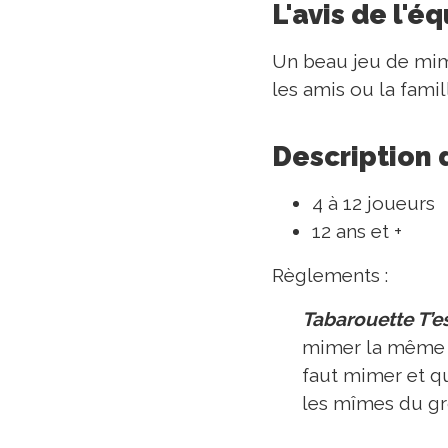
L'avis de l'é
Un beau jeu de mime
les amis ou la famil
Description 
4 à 12 joueurs
12 ans et +
Règlements :
Tabarouette T’es
mimer la même c
faut mimer et qu
les mîmes du g