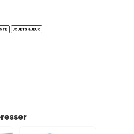
ENTE
JOUETS & JEUX
éresser