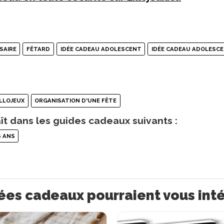
SAIRE
FÊTARD
IDÉE CADEAU ADOLESCENT
IDÉE CADEAU ADOLESC
ILLOJEUX
ORGANISATION D'UNE FÊTE
ît dans les guides cadeaux suivants :
6 ANS
ées cadeaux pourraient vous int