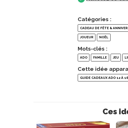
Catégories :
CADEAU DE FÊTE & ANNIVER
JOUEUR
NOËL
Mots-clés :
ADO
FAMILLE
JEU
L
Cette idée appara
GUIDE CADEAUX ADO 12 À 1
Ces id