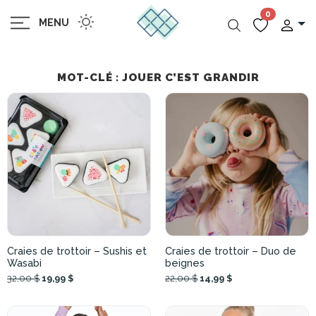
0
MENU
MOT-CLÉ : JOUER C’EST GRANDIR
Craies de trottoir – Sushis et
Craies de trottoir – Duo de
Wasabi
beignes
32,00 $
19,99 $
22,00 $
14,99 $