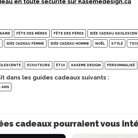
eau en toute sécurité sur Kasemedesign.ca
SAIRE
FÊTE DES MÈRES
FÊTE DES PÈRES
IDÉE CADEAU ADOLESCEN
E
IDÉE CADEAU FEMME
IDÉE CADEAU HOMME
NOËL
STYLÉ
TEC
OLESCENTE
ECOUTEURS
ÉTUI
KASEME DESIGN
PERSONNALISÉ
ît dans les guides cadeaux suivants :
6 ANS
ées cadeaux pourraient vous int