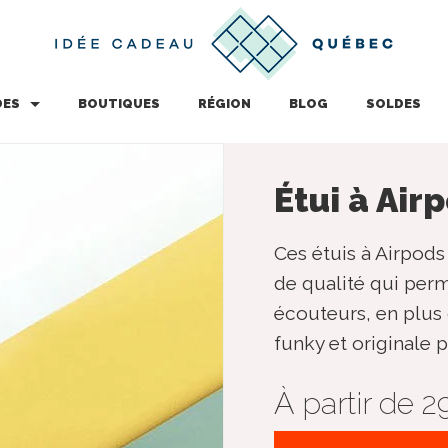
DES
BOUTIQUES
RÉGION
BLOG
SOLDES
Étui à Air
Ces étuis à Airpod
de qualité qui perm
écouteurs, en plus
funky et originale po
À partir de 2