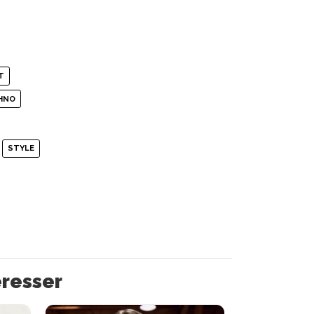
T
HNO
STYLE
éresser