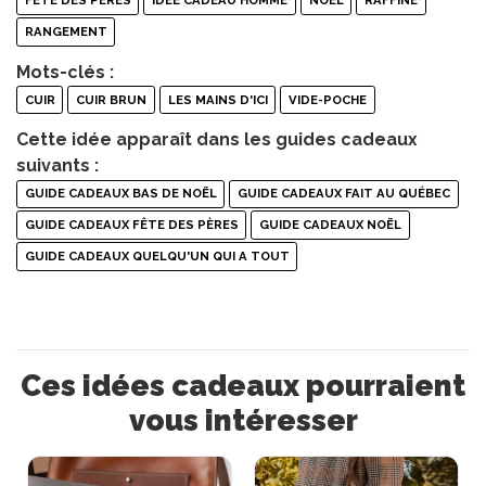
FÊTE DES PÈRES
IDÉE CADEAU HOMME
NOËL
RAFFINÉ
RANGEMENT
Mots-clés :
CUIR
CUIR BRUN
LES MAINS D'ICI
VIDE-POCHE
Cette idée apparaît dans les guides cadeaux
suivants :
GUIDE CADEAUX BAS DE NOËL
GUIDE CADEAUX FAIT AU QUÉBEC
GUIDE CADEAUX FÊTE DES PÈRES
GUIDE CADEAUX NOËL
GUIDE CADEAUX QUELQU'UN QUI A TOUT
Ces idées cadeaux pourraient
vous intéresser