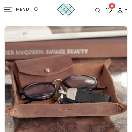
0
MENU