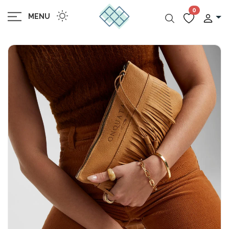
0
MENU