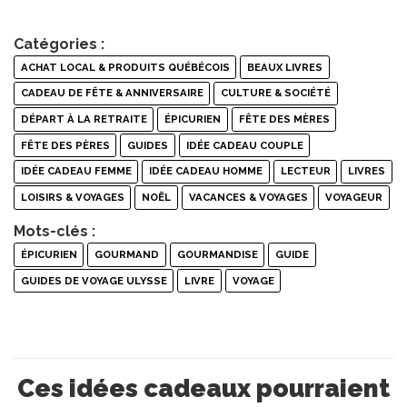
Catégories :
ACHAT LOCAL & PRODUITS QUÉBÉCOIS
BEAUX LIVRES
CADEAU DE FÊTE & ANNIVERSAIRE
CULTURE & SOCIÉTÉ
DÉPART À LA RETRAITE
ÉPICURIEN
FÊTE DES MÈRES
FÊTE DES PÈRES
GUIDES
IDÉE CADEAU COUPLE
IDÉE CADEAU FEMME
IDÉE CADEAU HOMME
LECTEUR
LIVRES
LOISIRS & VOYAGES
NOËL
VACANCES & VOYAGES
VOYAGEUR
Mots-clés :
ÉPICURIEN
GOURMAND
GOURMANDISE
GUIDE
GUIDES DE VOYAGE ULYSSE
LIVRE
VOYAGE
Ces idées cadeaux pourraient