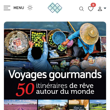
0
MENU