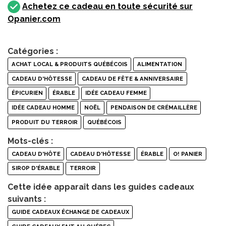
Achetez ce cadeau en toute sécurité sur
Opanier.com
Catégories :
ACHAT LOCAL & PRODUITS QUÉBÉCOIS
ALIMENTATION
CADEAU D'HÔTESSE
CADEAU DE FÊTE & ANNIVERSAIRE
ÉPICURIEN
ÉRABLE
IDÉE CADEAU FEMME
IDÉE CADEAU HOMME
NOËL
PENDAISON DE CRÉMAILLÈRE
PRODUIT DU TERROIR
QUÉBÉCOIS
Mots-clés :
CADEAU D'HÔTE
CADEAU D'HÔTESSE
ÉRABLE
O! PANIER
SIROP D'ÉRABLE
TERROIR
Cette idée apparaît dans les guides cadeaux
suivants :
GUIDE CADEAUX ÉCHANGE DE CADEAUX