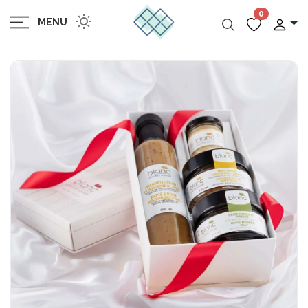
0
MENU