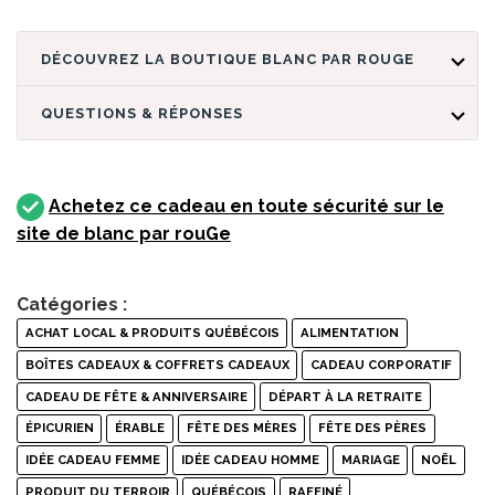
DÉCOUVREZ LA BOUTIQUE BLANC PAR ROUGE
QUESTIONS & RÉPONSES
Achetez ce cadeau en toute sécurité sur le
site de blanc par rouGe
Catégories :
ACHAT LOCAL & PRODUITS QUÉBÉCOIS
ALIMENTATION
BOÎTES CADEAUX & COFFRETS CADEAUX
CADEAU CORPORATIF
CADEAU DE FÊTE & ANNIVERSAIRE
DÉPART À LA RETRAITE
ÉPICURIEN
ÉRABLE
FÊTE DES MÈRES
FÊTE DES PÈRES
IDÉE CADEAU FEMME
IDÉE CADEAU HOMME
MARIAGE
NOËL
PRODUIT DU TERROIR
QUÉBÉCOIS
RAFFINÉ