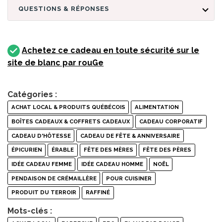
QUESTIONS & RÉPONSES
Achetez ce cadeau en toute sécurité sur le
site de blanc par rouGe
Catégories :
ACHAT LOCAL & PRODUITS QUÉBÉCOIS
ALIMENTATION
BOÎTES CADEAUX & COFFRETS CADEAUX
CADEAU CORPORATIF
CADEAU D'HÔTESSE
CADEAU DE FÊTE & ANNIVERSAIRE
ÉPICURIEN
ÉRABLE
FÊTE DES MÈRES
FÊTE DES PÈRES
IDÉE CADEAU FEMME
IDÉE CADEAU HOMME
NOËL
PENDAISON DE CRÉMAILLÈRE
POUR CUISINER
PRODUIT DU TERROIR
RAFFINÉ
Mots-clés :