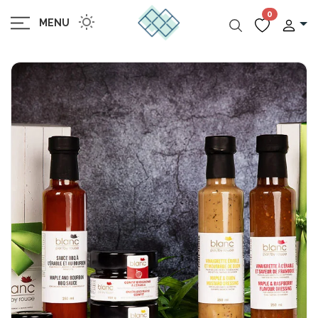
0
MENU