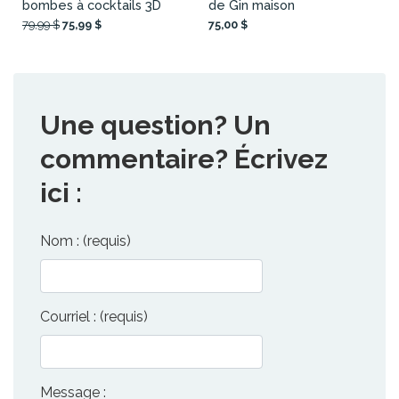
bombes à cocktails 3D
de Gin maison
79,99 $
75,99 $
75,00 $
Une question? Un
commentaire? Écrivez
ici :
Nom : (requis)
Courriel : (requis)
Message :