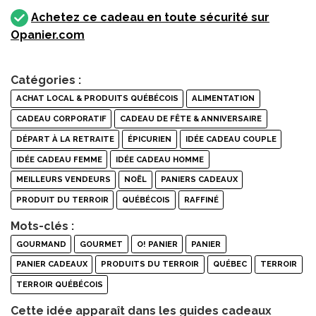
Achetez ce cadeau en toute sécurité sur
Opanier.com
Catégories :
ACHAT LOCAL & PRODUITS QUÉBÉCOIS
ALIMENTATION
CADEAU CORPORATIF
CADEAU DE FÊTE & ANNIVERSAIRE
DÉPART À LA RETRAITE
ÉPICURIEN
IDÉE CADEAU COUPLE
IDÉE CADEAU FEMME
IDÉE CADEAU HOMME
MEILLEURS VENDEURS
NOËL
PANIERS CADEAUX
PRODUIT DU TERROIR
QUÉBÉCOIS
RAFFINÉ
Mots-clés :
GOURMAND
GOURMET
O! PANIER
PANIER
PANIER CADEAUX
PRODUITS DU TERROIR
QUÉBEC
TERROIR
TERROIR QUÉBÉCOIS
Cette idée apparaît dans les guides cadeaux