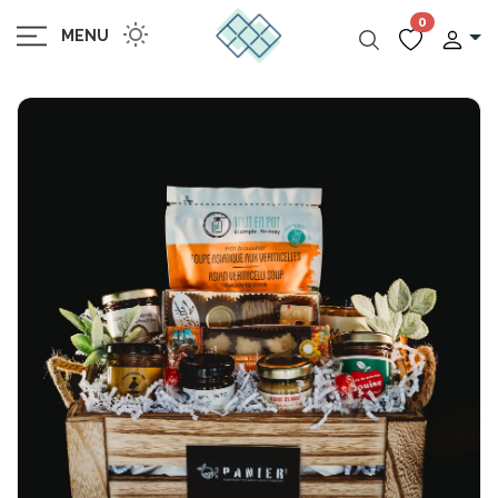
0
MENU