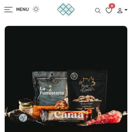
0
MENU