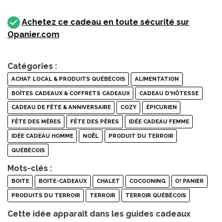
Achetez ce cadeau en toute sécurité sur
Opanier.com
Catégories :
ACHAT LOCAL & PRODUITS QUÉBÉCOIS
ALIMENTATION
BOÎTES CADEAUX & COFFRETS CADEAUX
CADEAU D'HÔTESSE
CADEAU DE FÊTE & ANNIVERSAIRE
COZY
ÉPICURIEN
FÊTE DES MÈRES
FÊTE DES PÈRES
IDÉE CADEAU FEMME
IDÉE CADEAU HOMME
NOËL
PRODUIT DU TERROIR
QUÉBÉCOIS
Mots-clés :
BOITE
BOITE-CADEAUX
CHALET
COCOONING
O! PANIER
PRODUITS DU TERROIR
TERROIR
TERROIR QUÉBÉCOIS
Cette idée apparaît dans les guides cadeaux