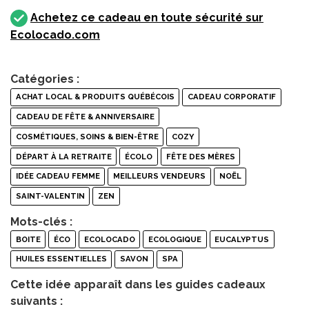
Achetez ce cadeau en toute sécurité sur
Ecolocado.com
Catégories :
ACHAT LOCAL & PRODUITS QUÉBÉCOIS
CADEAU CORPORATIF
CADEAU DE FÊTE & ANNIVERSAIRE
COSMÉTIQUES, SOINS & BIEN-ÊTRE
COZY
DÉPART À LA RETRAITE
ÉCOLO
FÊTE DES MÈRES
IDÉE CADEAU FEMME
MEILLEURS VENDEURS
NOËL
SAINT-VALENTIN
ZEN
Mots-clés :
BOITE
ÉCO
ECOLOCADO
ECOLOGIQUE
EUCALYPTUS
HUILES ESSENTIELLES
SAVON
SPA
Cette idée apparaît dans les guides cadeaux
suivants :