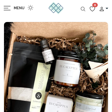
0
MENU