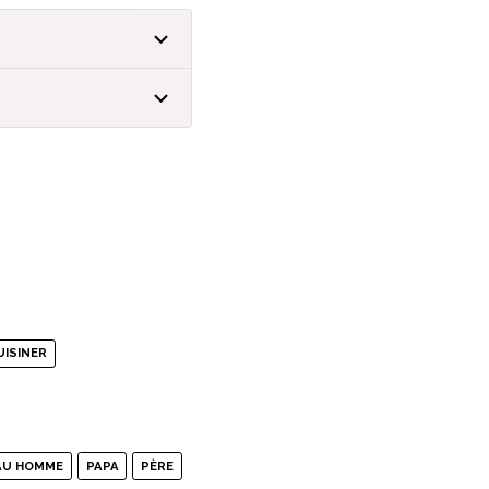
UISINER
AU HOMME
PAPA
PÈRE