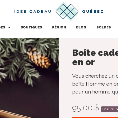
DES
BOUTIQUES
RÉGION
BLOG
SOLDES
Boîte ca
en or
Vous cherchez un c
boîte Homme en or
pour un homme qui f
95,00 $
En ruptur