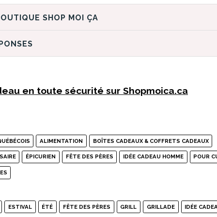
DÉCOUVREZ LA BOUTIQUE SHOP MOI ÇA
ÉPONSES
eau en toute sécurité sur Shopmoica.ca
QUÉBÉCOIS
ALIMENTATION
BOÎTES CADEAUX & COFFRETS CADEAUX
SAIRE
ÉPICURIEN
FÊTE DES PÈRES
IDÉE CADEAU HOMME
POUR C
TES
ESTIVAL
ÉTÉ
FÊTE DES PÈRES
GRILL
GRILLADE
IDÉE CADE