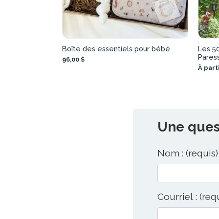
Boîte des essentiels pour bébé
Les 50
Pares
96,00 $
À part
Une quest
Nom : (requis)
Courriel : (req