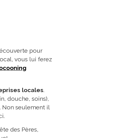
découverte pour
cal, vous lui ferez
cocooning
eprises locales
.
n, douche, soins),
s. Non seulement il
i.
ête des Pères,