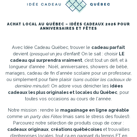
ACHAT LOCAL AU QUÉBEC – IDÉES CADEAUX 2026 POUR
ANNIVERSAIRES ET FÊTES
Avec Idée Cadeau Québec, trouver le
cadeau parfait
devient
(presque)
un jeu d’enfant! On le sait : choisir
LE
cadeau qui surprendra vraiment
, c’est tout un défi, et à
longueur d’année : Noël, anniversaires, showers de bébé,
mariages, cadeau de fin d'année scolaire pour un professeur,
ou simplement pour faire plaisir
(sans oublier les cadeaux de
dernière minute!)
. On adore vous dénicher les
idées
cadeaux les plus originales et locales du Québec
, pour
toutes vos occasions au cours de l'année.
Notre mission : rendre le
magasinage en ligne agréable
comme un
party des Fêtes
(mais sans le stress des foules!).
Parcourez notre sélection de produits coup de cœur :
cadeaux originaux
,
créations québécoises
et trouvailles
d’entreprises locales, tout ça en gagnant du temps ET en