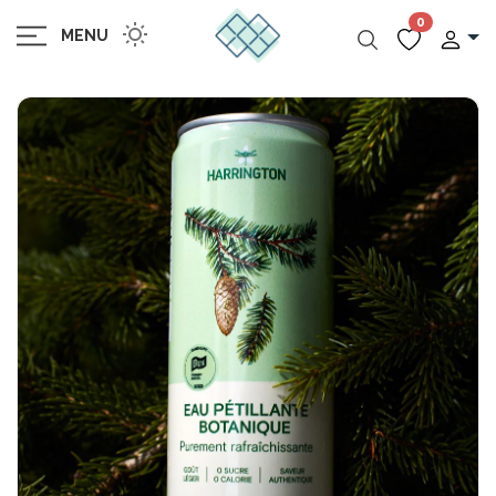
0
MENU