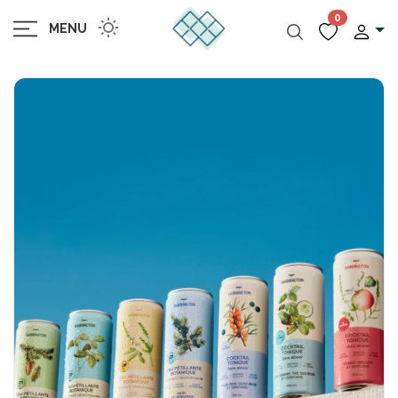
0
MENU