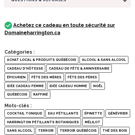
Achetez ce cadeau en toute sécurité sur
Domaineharrington.ca
Catégories :
ACHAT LOCAL & PRODUITS QUÉBÉCOIS
ALCOOL & SANS ALCOOL
CADEAU D'HÔTESSE
CADEAU DE FÊTE & ANNIVERSAIRE
ÉPICURIEN
FÊTE DES MÈRES
FÊTE DES PÈRES
IDÉE CADEAU FEMME
IDÉE CADEAU HOMME
NOËL
QUÉBÉCOIS
RAFFINÉ
Mots-clés :
COCKTAIL TONIQUE
EAU PÉTILLANTE
ÉPINETTE
GÉNÉVRIER
HARRINGTON PÉTILLANTS BOTANIQUES
MÉLILOT
SANS ALCOOL
TERROIR
TERROIR QUÉBÉCOIS
THÉ DES BOIS