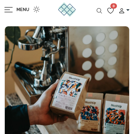
0
MENU