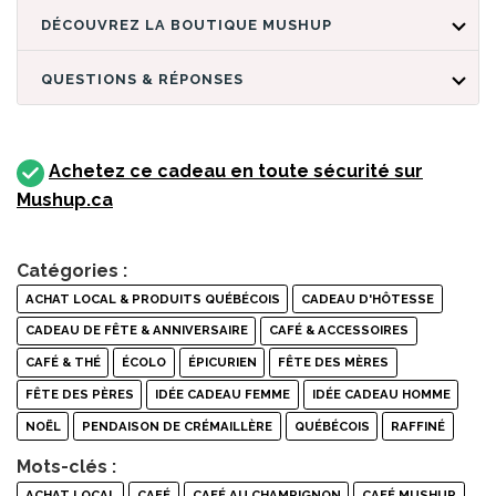
DÉCOUVREZ LA BOUTIQUE MUSHUP
QUESTIONS & RÉPONSES
Achetez ce cadeau en toute sécurité sur
Mushup.ca
Catégories :
ACHAT LOCAL & PRODUITS QUÉBÉCOIS
CADEAU D'HÔTESSE
CADEAU DE FÊTE & ANNIVERSAIRE
CAFÉ & ACCESSOIRES
CAFÉ & THÉ
ÉCOLO
ÉPICURIEN
FÊTE DES MÈRES
FÊTE DES PÈRES
IDÉE CADEAU FEMME
IDÉE CADEAU HOMME
NOËL
PENDAISON DE CRÉMAILLÈRE
QUÉBÉCOIS
RAFFINÉ
Mots-clés :
ACHAT LOCAL
CAFÉ
CAFÉ AU CHAMPIGNON
CAFÉ MUSHUP