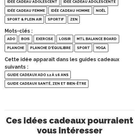
IDÉE CADEAU ADOLESCENT
IDÉE CADEAU ADOLESCENTE
IDÉE CADEAU FEMME
IDÉE CADEAU HOMME
NOËL
SPORT & PLEIN AIR
SPORTIF
ZEN
Mots-clés :
ADO
BOIS
EXERCISE
LOISIR
MTL BALANCE BOARD
PLANCHE
PLANCHE D'ÉQUILIBRE
SPORT
YOGA
Cette idée apparaît dans les guides cadeaux
suivants :
GUIDE CADEAUX ADO 12 À 16 ANS
GUIDE CADEAUX SANTÉ, ZEN ET BIEN-ÊTRE
Ces idées cadeaux pourraient
vous intéresser