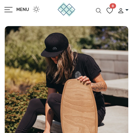
0
MENU