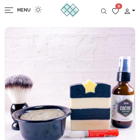
0
MENU