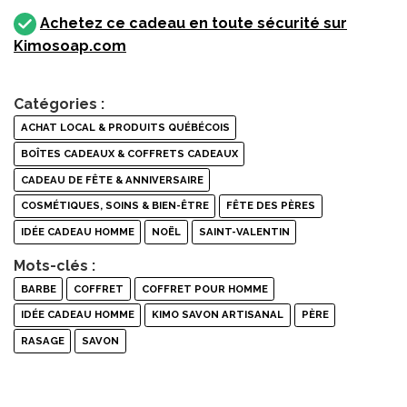
Achetez ce cadeau en toute sécurité sur
Kimosoap.com
Catégories :
ACHAT LOCAL & PRODUITS QUÉBÉCOIS
BOÎTES CADEAUX & COFFRETS CADEAUX
CADEAU DE FÊTE & ANNIVERSAIRE
COSMÉTIQUES, SOINS & BIEN-ÊTRE
FÊTE DES PÈRES
IDÉE CADEAU HOMME
NOËL
SAINT-VALENTIN
Mots-clés :
BARBE
COFFRET
COFFRET POUR HOMME
IDÉE CADEAU HOMME
KIMO SAVON ARTISANAL
PÈRE
RASAGE
SAVON