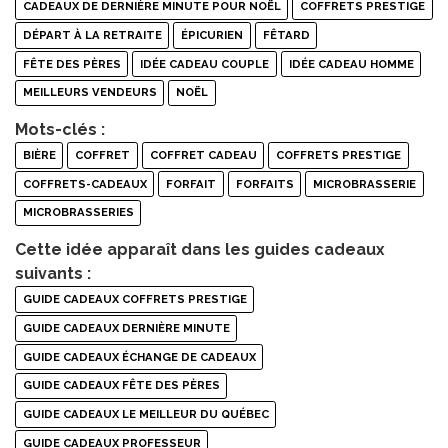
CADEAUX DE DERNIÈRE MINUTE POUR NOËL
COFFRETS PRESTIGE
DÉPART À LA RETRAITE
ÉPICURIEN
FÊTARD
FÊTE DES PÈRES
IDÉE CADEAU COUPLE
IDÉE CADEAU HOMME
MEILLEURS VENDEURS
NOËL
Mots-clés :
BIÈRE
COFFRET
COFFRET CADEAU
COFFRETS PRESTIGE
COFFRETS-CADEAUX
FORFAIT
FORFAITS
MICROBRASSERIE
MICROBRASSERIES
Cette idée apparaît dans les guides cadeaux
suivants :
GUIDE CADEAUX COFFRETS PRESTIGE
GUIDE CADEAUX DERNIÈRE MINUTE
GUIDE CADEAUX ÉCHANGE DE CADEAUX
GUIDE CADEAUX FÊTE DES PÈRES
GUIDE CADEAUX LE MEILLEUR DU QUÉBEC
GUIDE CADEAUX PROFESSEUR