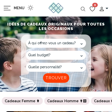
0
MENU
IDÉES DE CADEAUX ORIGINAUX POUR TOUTES
LES OCCASIONS
Cadeaux Femme 👩
Cadeaux Homme 👨🏻
Cadeaux 