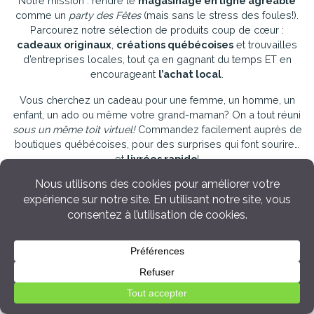
Notre mission : rendre le
magasinage en ligne agréable
comme un
party des Fêtes
(mais sans le stress des foules!).
Parcourez notre sélection de produits coup de cœur :
cadeaux originaux
,
créations québécoises
et trouvailles
d’entreprises locales, tout ça en gagnant du temps ET en
encourageant
l’achat local
.
Vous cherchez un cadeau pour une femme, un homme, un
enfant, un ado ou même votre grand-maman? On a tout réuni
sous un même toit virtuel!
Commandez facilement auprès de
boutiques québécoises, pour des surprises qui font sourire…
et
livrées rapido
!
Toujours en panne d’idées, besoin d'inspiration? Ne vous
inquiétez pas, c’est notre spécialité! Découvrez quelques-uns
de nos guides et sélections juste ici :
👶
Cadeaux de Shower & Naissance de bébé
💍
Cadeau de mariage & nouveaux mariés
🩷
20 cadeaux pour une meilleure amie
🤰
Cadeaux pour une nouvelle maman
💕
20 idées pour une grand-maman
🕊️
Deuil & Condoléances