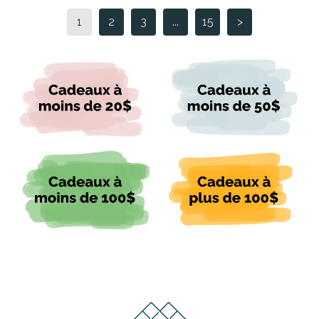
1
2
3
...
15
>