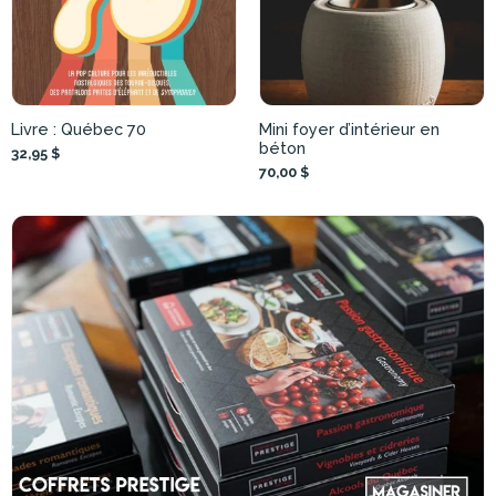
Livre : Québec 70
Mini foyer d’intérieur en
béton
32,95 $
70,00 $