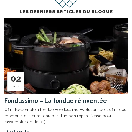
LES DERNIERS ARTICLES DU BLOGUE
02
JAN
Fondussimo – La fondue réinventée
Offrir l’ensemble à fondue Fondussimo Evolution, c’est offrir des
moments chaleureux autour d’un bon repas! Pensé pour
rassembler de deux […]
Lire la suite