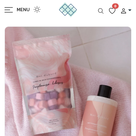
0
MENU