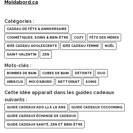
Moidabord.ca
Catégories :
CADEAU DE FÊTE & ANNIVERSAIRE
COSMÉTIQUES, SOINS & BIEN-ÊTRE
COZY
FÊTE DES MÈRES
IDÉE CADEAU ADOLESCENTE
IDÉE CADEAU FEMME
NOËL
SAINT-VALENTIN
ZEN
Mots-clés :
BOMBES DE BAIN
CUBES DE BAIN
DÉTENTE
DUO
HIBISCUS
MOI D'ABORD
NETTOYANT
SOINS
Cette idée apparaît dans les guides cadeaux
suivants :
GUIDE CADEAUX ADO 12 À 16 ANS
GUIDE CADEAUX COCOONING
GUIDE CADEAUX ÉCHANGE DE CADEAUX
GUIDE CADEAUX SANTÉ, ZEN ET BIEN-ÊTRE