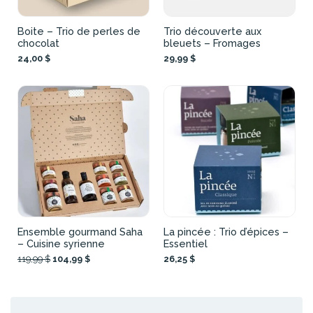
Boite – Trio de perles de
Trio découverte aux
chocolat
bleuets – Fromages
24,00 $
29,99 $
Ensemble gourmand Saha
La pincée : Trio d’épices –
– Cuisine syrienne
Essentiel
119,99 $
104,99 $
26,25 $