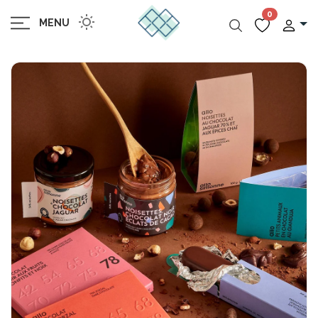
0
MENU