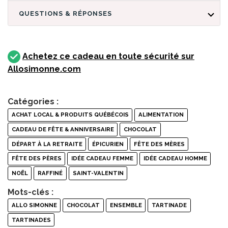
QUESTIONS & RÉPONSES
Achetez ce cadeau en toute sécurité sur
Allosimonne.com
Catégories :
ACHAT LOCAL & PRODUITS QUÉBÉCOIS
ALIMENTATION
CADEAU DE FÊTE & ANNIVERSAIRE
CHOCOLAT
DÉPART À LA RETRAITE
ÉPICURIEN
FÊTE DES MÈRES
FÊTE DES PÈRES
IDÉE CADEAU FEMME
IDÉE CADEAU HOMME
NOËL
RAFFINÉ
SAINT-VALENTIN
Mots-clés :
ALLO SIMONNE
CHOCOLAT
ENSEMBLE
TARTINADE
TARTINADES