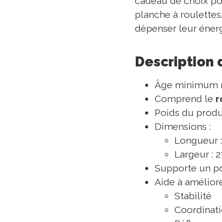
cadeau de choix po
planche à roulettes.
dépenser leur énerg
Description 
Âge minimum r
Comprend le
r
Poids du produi
Dimensions :
Longueur 
Largeur : 
Supporte un po
Aide à améliore
Stabilité
Coordinat