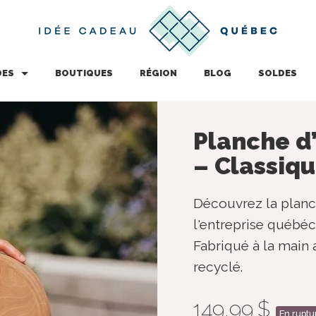
DES
BOUTIQUES
RÉGION
BLOG
SOLDES
Planche d’
– Classiq
Découvrez la planc
l'entreprise québé
Fabriqué à la main
recyclé.
149,99 $
En ruptu