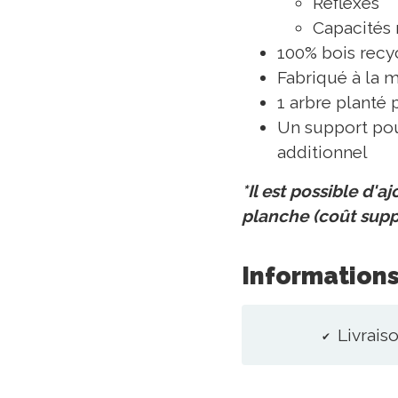
Réflexes
Capacités
100% bois recy
Fabriqué à la 
1 arbre planté
Un support pou
additionnel
*Il est possible d'a
planche (coût supp
Informations
Livraiso