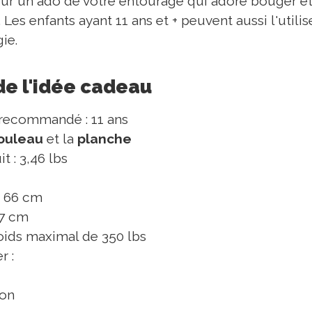
ur un ado de votre entourage qui adore bouger et/
 Les enfants ayant 11 ans et + peuvent aussi l'utili
ie.
de l'idée cadeau
ecommandé : 11 ans
ouleau
et la
planche
t : 3,46 lbs
: 66 cm
27 cm
ids maximal de 350 lbs
r :
ion