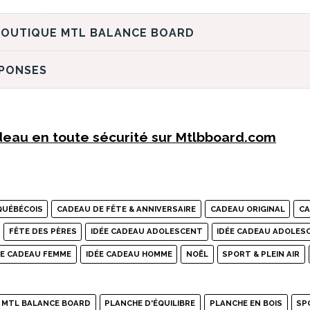
DÉCOUVREZ LA BOUTIQUE MTL BALANCE BOARD
ÉPONSES
eau en toute sécurité sur Mtlbboard.com
QUÉBÉCOIS
CADEAU DE FÊTE & ANNIVERSAIRE
CADEAU ORIGINAL
CA
FÊTE DES PÈRES
IDÉE CADEAU ADOLESCENT
IDÉE CADEAU ADOLES
ÉE CADEAU FEMME
IDÉE CADEAU HOMME
NOËL
SPORT & PLEIN AIR
MTL BALANCE BOARD
PLANCHE D'ÉQUILIBRE
PLANCHE EN BOIS
SP