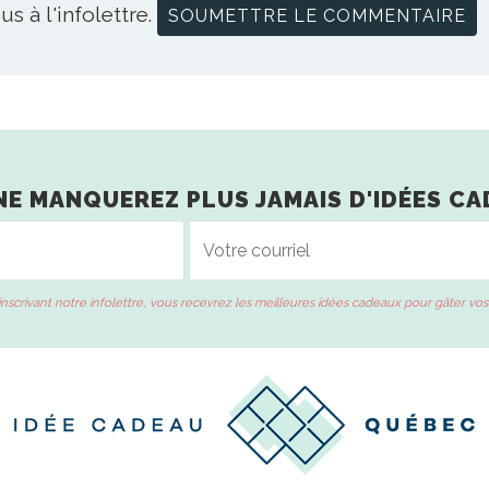
us à l'infolettre.
NE MANQUEREZ PLUS JAMAIS D'IDÉES CA
inscrivant notre infolettre, vous recevrez les meilleures idées cadeaux pour gâter vos