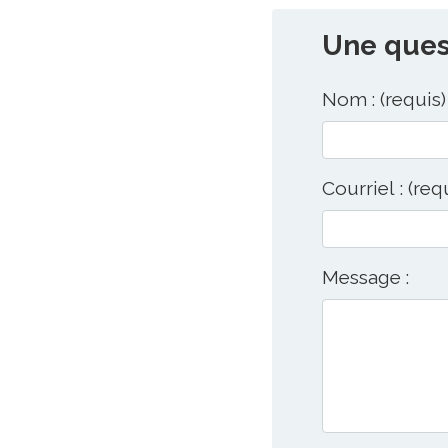
Une quest
Nom : (requis)
Courriel : (req
Message :