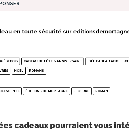
ÉPONSES
eau en toute sécurité sur editionsdemortagn
QUÉBÉCOIS
CADEAU DE FÊTE & ANNIVERSAIRE
IDÉE CADEAU ADOLESC
IVRES
NOËL
ROMANS
OLESCENTE
ÉDITIONS DE MORTAGNE
LECTURE
ROMAN
ées cadeaux pourraient vous int