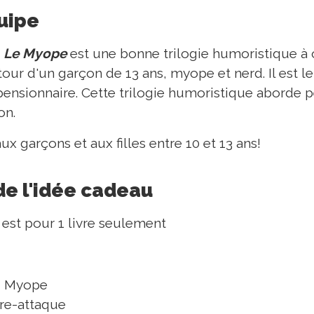
quipe
t
Le Myope
est une bonne trilogie humoristique à of
tour d'un garçon de 13 ans, myope et nerd. Il est l
 pensionnaire. Cette trilogie humoristique aborde
ion.
ux garçons et aux filles entre 10 et 13 ans!
de l'idée cadeau
 est pour 1 livre seulement
u Myope
re-attaque