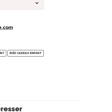
e.com
ENT
IDÉE CADEAU ENFANT
éresser