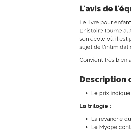
L'avis de l'é
Le livre pour enfan
L'histoire tourne au
son école où il est
sujet de l'intimidat
Convient très bien a
Description 
Le prix indiqué
La trilogie :
La revanche d
Le Myope cont