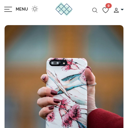
0
MENU