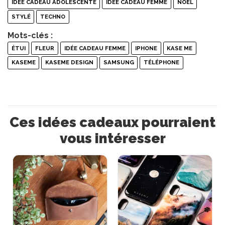
IDÉE CADEAU ADOLESCENTE
IDÉE CADEAU FEMME
NOËL
STYLÉ
TECHNO
Mots-clés :
ÉTUI
FLEUR
IDÉE CADEAU FEMME
IPHONE
KASE ME
KASEME
KASEME DESIGN
SAMSUNG
TÉLÉPHONE
Ces idées cadeaux pourraient
vous intéresser