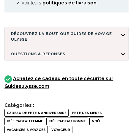
Voir leurs
politiques de livraison
DÉCOUVREZ LA BOUTIQUE GUIDES DE VOYAGE
ULYSSE
QUESTIONS & RÉPONSES
Achetez ce cadeau en toute sécurité sur
Guidesulysse.com
Catégories :
CADEAU DE FÊTE & ANNIVERSAIRE
FÊTE DES MÈRES
IDÉE CADEAU FEMME
IDÉE CADEAU HOMME
NOËL
VACANCES & VOYAGES
VOYAGEUR