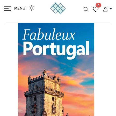
0
MENU