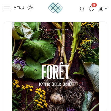
0
MENU