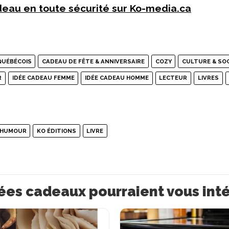
eau en toute sécurité sur Ko-media.ca
QUÉBÉCOIS
CADEAU DE FÊTE & ANNIVERSAIRE
COZY
CULTURE & SO
R
IDÉE CADEAU FEMME
IDÉE CADEAU HOMME
LECTEUR
LIVRES
HUMOUR
KO ÉDITIONS
LIVRE
ées cadeaux pourraient vous int