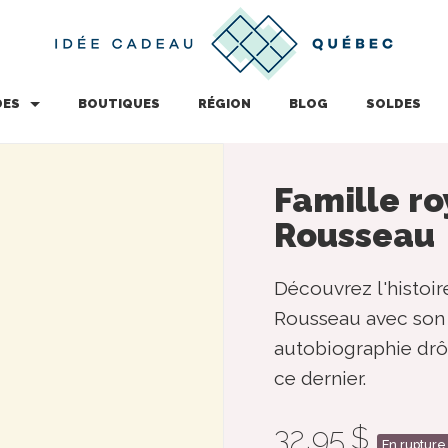
DES
BOUTIQUES
RÉGION
BLOG
SOLDES
Famille r
Rousseau
Découvrez l'histo
Rousseau avec son l
autobiographie drôl
ce dernier.
32,95 $
En rupture