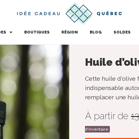
DES
BOUTIQUES
RÉGION
BLOG
SOLDES
Huile d’ol
Cette huile d'oliv
indispensable autou
remplacer une huile 
À partir de
13
d'inventaire