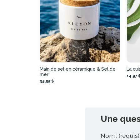
Main de sel en céramique & Sel de
La cui
mer
14,97 
34,95 $
Une quest
Nom : (requis)