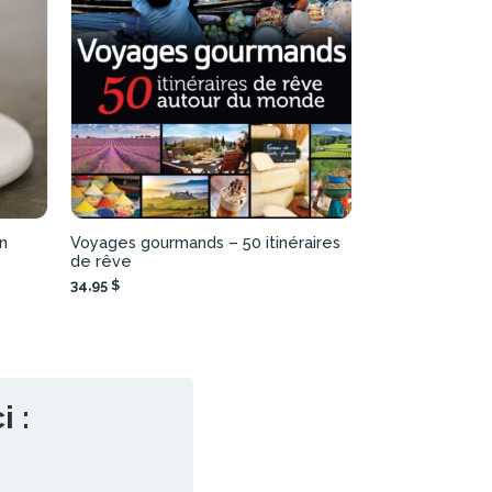
en
Voyages gourmands – 50 itinéraires
de rêve
34,95 $
 :