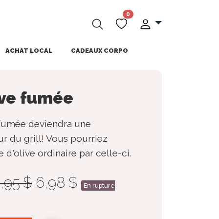
0
ACHAT LOCAL
CADEAUX CORPO
ive fumée
e fumée deviendra une
r du grill! Vous pourriez
d'olive ordinaire par celle-ci.
,95 $
6,98 $
En rupture