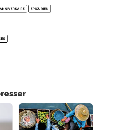
 ANNIVERSAIRE
ÉPICURIEN
SES
éresser