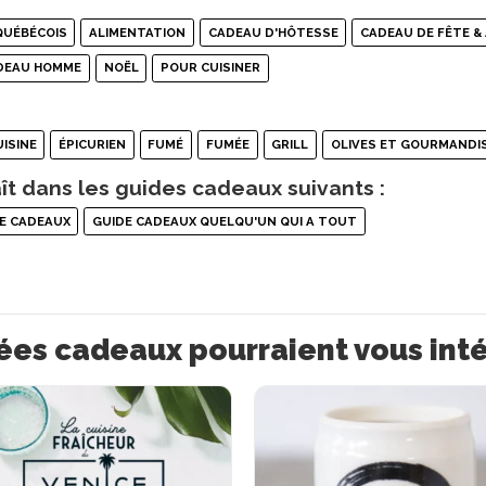
QUÉBÉCOIS
ALIMENTATION
CADEAU D'HÔTESSE
CADEAU DE FÊTE &
ADEAU HOMME
NOËL
POUR CUISINER
UISINE
ÉPICURIEN
FUMÉ
FUMÉE
GRILL
OLIVES ET GOURMANDI
ît dans les guides cadeaux suivants :
E CADEAUX
GUIDE CADEAUX QUELQU'UN QUI A TOUT
ées cadeaux pourraient vous int