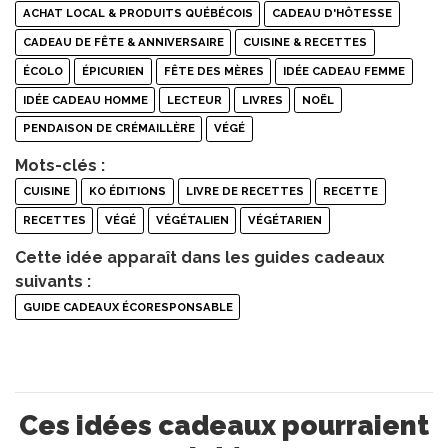
ACHAT LOCAL & PRODUITS QUÉBÉCOIS
CADEAU D'HÔTESSE
CADEAU DE FÊTE & ANNIVERSAIRE
CUISINE & RECETTES
ÉCOLO
ÉPICURIEN
FÊTE DES MÈRES
IDÉE CADEAU FEMME
IDÉE CADEAU HOMME
LECTEUR
LIVRES
NOËL
PENDAISON DE CRÉMAILLÈRE
VÉGÉ
Mots-clés :
CUISINE
KO ÉDITIONS
LIVRE DE RECETTES
RECETTE
RECETTES
VÉGÉ
VÉGÉTALIEN
VÉGÉTARIEN
Cette idée apparaît dans les guides cadeaux
suivants :
GUIDE CADEAUX ÉCORESPONSABLE
Ces idées cadeaux pourraient