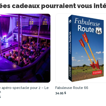
ées cadeaux pourraient vous int
e apéro-spectacle pour 2 – Le
Fabuleuse Route 66
n
34,95 $
$