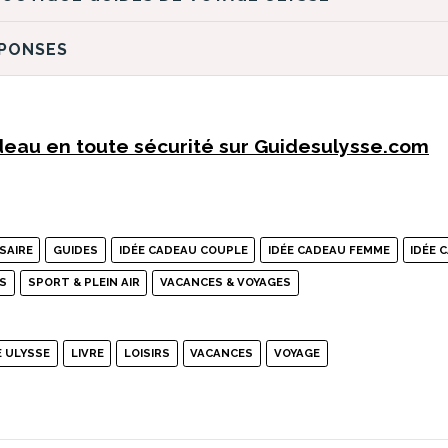
ÉPONSES
eau en toute sécurité sur Guidesulysse.com
SAIRE
GUIDES
IDÉE CADEAU COUPLE
IDÉE CADEAU FEMME
IDÉE 
ES
SPORT & PLEIN AIR
VACANCES & VOYAGES
E ULYSSE
LIVRE
LOISIRS
VACANCES
VOYAGE