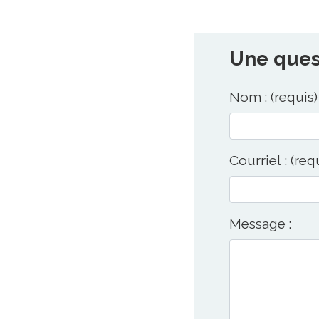
Une quest
Nom : (requis)
Courriel : (req
Message :